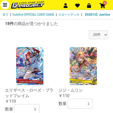
0
全て
|
hololive OFFICIAL CARD GAME
|
スタートデッキ
|
【hSD13】Justice
18件
の商品が見つかりました
エリザベス・ローズ・ブラ
ジジ・ムリン
ッドフレイム
￥110
￥110
数量
数量