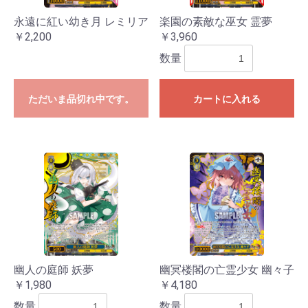
永遠に紅い幼き月 レミリア
楽園の素敵な巫女 霊夢
￥2,200
￥3,960
数量
ただいま品切れ中です。
カートに入れる
お買い物を続ける
カートへ進む
幽人の庭師 妖夢
幽冥楼閣の亡霊少女 幽々子
￥1,980
￥4,180
数量
数量