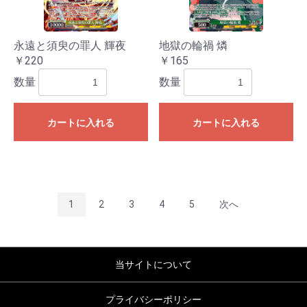
永遠と須臾の罪人 輝夜
地獄の輪禍 燐
￥220
￥165
数量
数量
カートに入れる
カートに入れる
1
2
3
4
5
次へ
当サイトについて
プライバシーポリシー