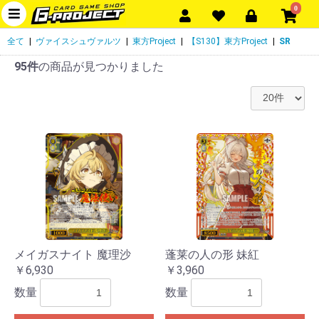
0
全て
|
ヴァイスシュヴァルツ
|
東方Project
|
【S130】東方Project
|
SR
95件
の商品が見つかりました
メイガスナイト 魔理沙
蓬莱の人の形 妹紅
￥6,930
￥3,960
数量
数量