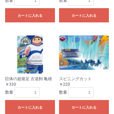
数量
数量
カートに入れる
カートに入れる
巨体の超俊足 古道飼 亀雄
スピニングカット
￥330
￥220
数量
数量
カートに入れる
カートに入れる
お買い物を続ける
カートへ進む