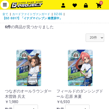
0
全て
|
カードファイトヴァンガード
|
DZ-SS
|
【DZ-SS17】「イナズマイレブン 南雲原中」
6件
の商品が見つかりました
つなぎのオールラウンダー
フィールドのダンシングド
木曽路 兵太
ール 忍原 来夏
￥1,980
￥6,930