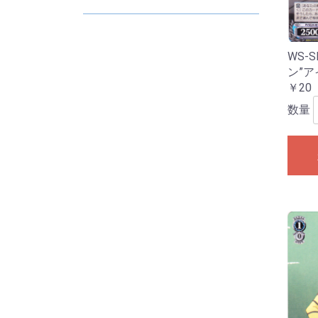
D
E
2
2
2
2
2
2
WS-S
ン”
￥20
数量