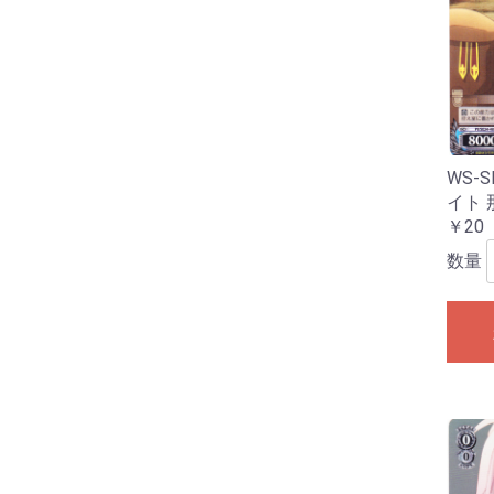
WS-S
イト 
￥20
数量