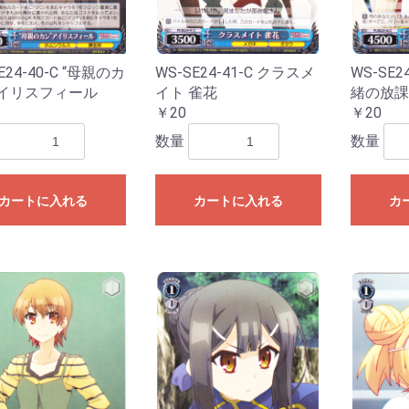
ESTRUCTION
LEMENTS
ズ
ーズ
ーズ
ダーズ
ズ
ンズ
ズ
ズ
ズ
ーズ
ズ
025
024
023
022
021
020
白の物語
E24-40-C “母親のカ
WS-SE24-41-C クラスメ
WS-SE2
アイリスフィール
イト 雀花
緒の放課
￥20
￥20
数量
数量
カートに入れる
カートに入れる
カ