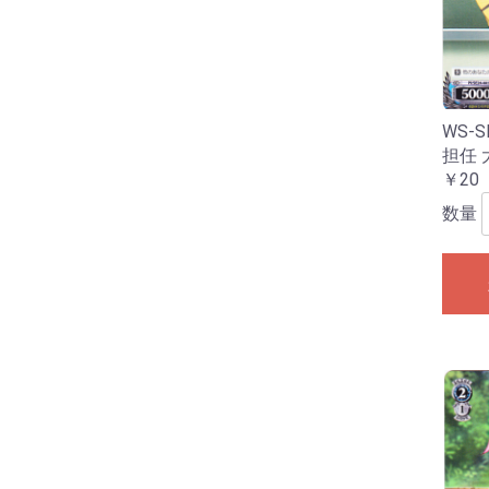
WS-S
担任 
￥20
数量