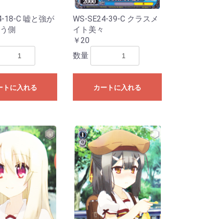
4-18-C 嘘と強が
WS-SE24-39-C クラスメ
う側
イト美々
￥20
数量
SSP・SP
P
SP
P
R
・RRR
R・RRR
R・SR
SP・SP
春ブタ野郎は
P
SSP・SP
 Mujica
MyGO!!!!]
SP・SP・RRR
e:Cute
e:Cool
e:Passion
P・RRR
P・RRR
シーズ
イルミネーシ
アンティーカ
放課後クライ
アルストロメ
ストレイライ
ノクチル
R
P・RRR
R
P・RRR
P
SP・RRR
R
SP・RRR・SR
P・RRR・SR
SP・GGR
R・SR
ガールズバン
P
勝利の女
R・SR
SSP・SP
AR WARS」
AR WARS」
R
カードキャプ
R
・C
RR・SR
R・SR
ニメ プリンセ
を見ない」
ード編
ートに入れる
カートに入れる
e:Dive】
ンデレラガー
ヴァンガー
ンデレラガー
ラレル
ーレア・レア
リーダーカー
ラレル
ーレア・レア
リーダーカー
ラレル
ーレア・レア
ンカード
ラレル
ーレア・レア
ンカード
ラレル
ーレア・レア
リーダーカー
ラレル
ーレア・レア
リーダーカー
年スペシャルカ
ーレア・レア
リーダーカー
ダーパラレル
ル
ダー
ーレア・レア
リーダー・ド
ーレア・レア
リーダーカー
ーレア・レア
リーダーカー
ーレア・レア
リーダー・ド
ーレア・レア
リーダー・ド
ーレア・レア
リーダー・ド
ーレア・レア
リーダー・ド
ーレア・レア
リーダー・ド
ーレア・レア
リーダー・ド
ーレア・レア
リーダー・ド
ーレア・レア
リーダー・ド
ーレア・レア
ンカード
ーレア・レア
クション-ウタ-
クション25周
ブ・フェローズ
CLES DECK