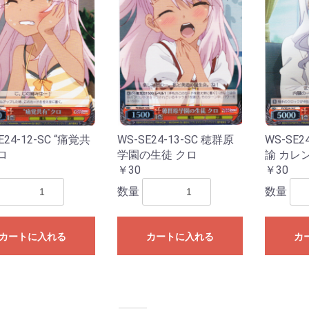
E24-12-SC “痛覚共
WS-SE24-13-SC 穂群原
WS-SE2
ロ
学園の生徒 クロ
諭 カレ
￥30
￥30
数量
数量
カートに入れる
カートに入れる
カ