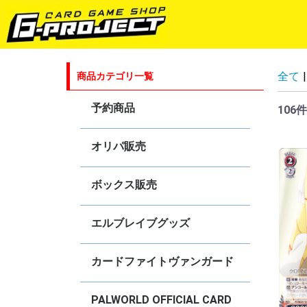
全て
|
商品カテゴリ一覧
予約商品
106件
ゴジラカードゲーム
ラブライブ！シリーズ オフィシャ
hololive OFFICIAL CARD GAME
五等分の花嫁カードゲーム
プロ野球カードゲーム DREAM
Shadowverse EVOLVE
ヴァイスシュヴァルツ
ヴァイスシュヴァルツ ブラウ
ヴァイスシュヴァルツロゼ
ヴァンガード
Reバース for you
ブシロードスリーブコレクションHG
オリパ販売
ルカードゲーム
ORDER
ボックス販売
hololive OFFICIAL CARD GAME
ヴァイスシュヴァルツ
ヴァイスシュヴァルツブラウ
ヴァイスシュヴァルツロゼ
Shadowverse EVOLVE
カードファイト！！ヴァンガード！
ゴジラカードゲーム
Reバース for you
エルブレイブグッズ
カードファイトヴァンガード
4コンセット販売
オリジナルデッキ販売
DZ-BT
DZ-SS
DZ-TB
DZ-SD
D-BT・D-TB・D-LBT・D-SS
D-SD・D-TD
D-PR
【DPV01】ヒストリーコレクション
【DPS01】Pクランコレクション
【D-VS】Vクランセレクション
V-BT
V-EB
V-SS
V-TD
V-PR
【
【
【
【
【
【
【
【
【
【
【
【
【
【
【
【
【
【
【
【
【
【
【
【
【
【
【
【
【
【
【
【
【
【
【
【
【
【
【
【
【
【
【
【
【
【
【
【
【
【
【
【
【
【
【
【
【
【
【
【
【
【
【
【
【
【
【
【
【
【
【
【
【
【
【
【
【
【
【
【
【
【
【
【
【
【
【
【
S
R
S
R
C
【
【
【
【
【
【
V
V
V
V
V
V
V
V
V
V
V
V
V
V
V
V
V
V
V
V
V
V
V
V
V
V
V
【
V
V
【
PALWORLD OFFICIAL CARD