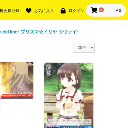
0
￥0
規会員登録
お気に入り
ログイン
kaleid liner プリズマ☆イリヤ ツヴァイ!
・SR
TGR・SR
+・SER
・LGTR
ー無し
ー入り※ナンバ
ー無し
ー入り※ナンバ
ー無し
ー入り※ナンバ
ー無し
ー入り※ナンバ
ー無し
ー入り※ナンバ
ー無し
ー入り※ナンバ
R
FR・FR
FFR・FR
SEC・SP
航！リリカルモ
 終末のワルキ
AN KING
・獣神祭
・獣神祭
様