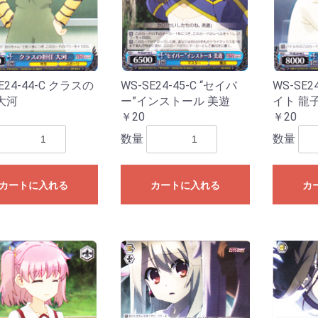
E24-44-C クラスの
WS-SE24-45-C “セイバ
WS-SE2
大河
ー”インストール 美遊
イト 龍
￥20
￥20
数量
数量
お買い物を続ける
カートへ進む
カートに入れる
カートに入れる
カ