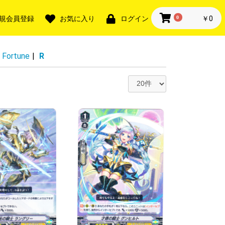
0
￥0
規会員登録
お気に入り
ログイン
 Fortune
|
R
・SR
TGR・SR
+・SER
・LGTR
ー無し
ー入り※ナンバ
ー無し
ー入り※ナンバ
ー無し
ー入り※ナンバ
ー無し
ー入り※ナンバ
ー無し
ー入り※ナンバ
ー無し
ー入り※ナンバ
R
FR・FR
FFR・FR
SEC・SP
航！リリカルモ
 終末のワルキ
AN KING
・獣神祭
・獣神祭
様