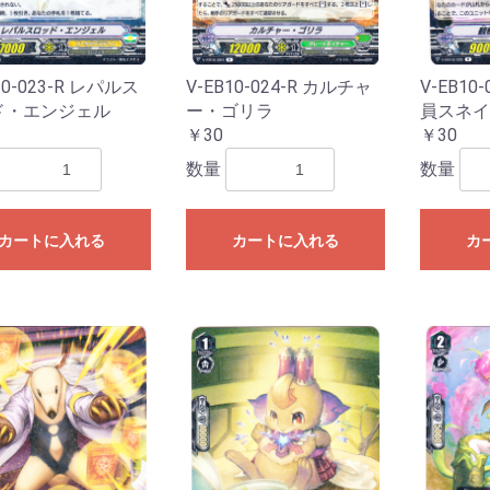
ESTRUCTION
LEMENTS
ズ
ーズ
ーズ
ダーズ
ズ
ンズ
ズ
ズ
ズ
ーズ
ズ
025
024
023
022
021
020
白の物語
10-023-R レパルス
V-EB10-024-R カルチャ
V-EB10
ド・エンジェル
ー・ゴリラ
員スネイ
￥30
￥30
数量
数量
カートに入れる
カートに入れる
カ
お買い物を続ける
カートへ進む