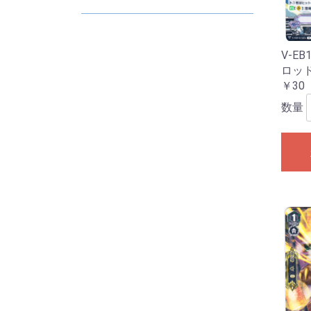
D
E
2
2
2
2
2
2
V-EB
ロッ
￥30
数量