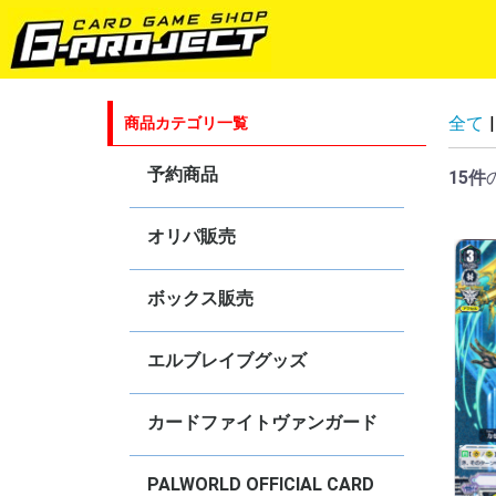
全て
|
商品カテゴリ一覧
予約商品
15件
ゴジラカードゲーム
ラブライブ！シリーズ オフィシャ
hololive OFFICIAL CARD GAME
五等分の花嫁カードゲーム
プロ野球カードゲーム DREAM
Shadowverse EVOLVE
ヴァイスシュヴァルツ
ヴァイスシュヴァルツ ブラウ
ヴァイスシュヴァルツロゼ
ヴァンガード
Reバース for you
ブシロードスリーブコレクションHG
オリパ販売
ルカードゲーム
ORDER
ボックス販売
hololive OFFICIAL CARD GAME
ヴァイスシュヴァルツ
ヴァイスシュヴァルツブラウ
ヴァイスシュヴァルツロゼ
Shadowverse EVOLVE
カードファイト！！ヴァンガード！
ゴジラカードゲーム
Reバース for you
エルブレイブグッズ
カードファイトヴァンガード
4コンセット販売
オリジナルデッキ販売
DZ-BT
DZ-SS
DZ-TB
DZ-SD
D-BT・D-TB・D-LBT・D-SS
D-SD・D-TD
D-PR
【DPV01】ヒストリーコレクション
【DPS01】Pクランコレクション
【D-VS】Vクランセレクション
V-BT
V-EB
V-SS
V-TD
V-PR
【
【
【
【
【
【
【
【
【
【
【
【
【
【
【
【
【
【
【
【
【
【
【
【
【
【
【
【
【
【
【
【
【
【
【
【
【
【
【
【
【
【
【
【
【
【
【
【
【
【
【
【
【
【
【
【
【
【
【
【
【
【
【
【
【
【
【
【
【
【
【
【
【
【
【
【
【
【
【
【
【
【
【
【
【
【
【
【
S
R
S
R
C
【
【
【
【
【
【
V
V
V
V
V
V
V
V
V
V
V
V
V
V
V
V
V
V
V
V
V
V
V
V
V
V
V
【
V
V
【
PALWORLD OFFICIAL CARD