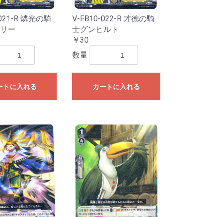
-021-R 燐光の騎
V-EB10-022-R 才徳の騎
リー
士グンヒルト
￥30
数量
SSP・SP
P
SP
P
R
・RRR
R・RRR
R・SR
SP・SP
春ブタ野郎は
P
SSP・SP
 Mujica
MyGO!!!!]
SP・SP・RRR
e:Cute
e:Cool
e:Passion
P・RRR
P・RRR
シーズ
イルミネーシ
アンティーカ
放課後クライ
アルストロメ
ストレイライ
ノクチル
R
P・RRR
R
P・RRR
P
SP・RRR
R
SP・RRR・SR
P・RRR・SR
SP・GGR
R・SR
ガールズバン
P
勝利の女
R・SR
SSP・SP
AR WARS」
AR WARS」
R
カードキャプ
R
・C
RR・SR
R・SR
ニメ プリンセ
を見ない」
ード編
ートに入れる
カートに入れる
e:Dive】
ンデレラガー
ヴァンガー
ンデレラガー
ラレル
ーレア・レア
リーダーカー
ラレル
ーレア・レア
リーダーカー
ラレル
ーレア・レア
ンカード
ラレル
ーレア・レア
ンカード
ラレル
ーレア・レア
リーダーカー
ラレル
ーレア・レア
リーダーカー
年スペシャルカ
ーレア・レア
リーダーカー
ダーパラレル
ル
ダー
ーレア・レア
リーダー・ド
ーレア・レア
リーダーカー
ーレア・レア
リーダーカー
ーレア・レア
リーダー・ド
ーレア・レア
リーダー・ド
ーレア・レア
リーダー・ド
ーレア・レア
リーダー・ド
ーレア・レア
リーダー・ド
ーレア・レア
リーダー・ド
ーレア・レア
リーダー・ド
ーレア・レア
リーダー・ド
ーレア・レア
ンカード
ーレア・レア
クション-ウタ-
クション25周
ブ・フェローズ
CLES DECK