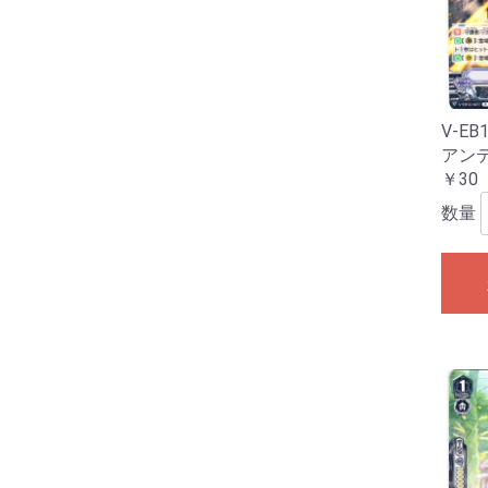
V-EB
アン
￥30
数量