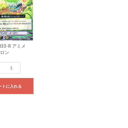
-033-R アミメ
ロン
ートに入れる