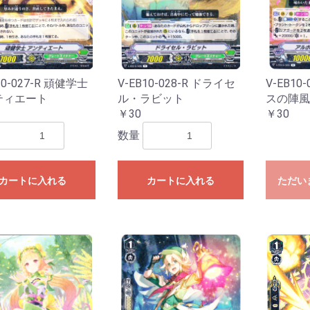
10-027-R 頑健学士
V-EB10-028-R ドライセ
V-EB10
ティエート
ル・ラビット
スの陣風
￥30
￥30
数量
カートに入れる
カートに入れる
ただい