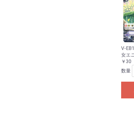
V-EB
女エ
￥30
数量