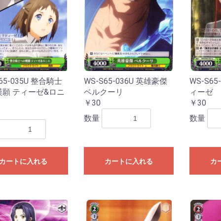
65-035U 整合騎士
WS-S65-036U 英雄豪傑
WS-S65
願 ティーゼ&ロニ
ベルクーリ
ィーゼ
￥30
￥30
数量
数量
お買い物を続ける
カートへ進む
カートに入れる
カートに入れる
カ