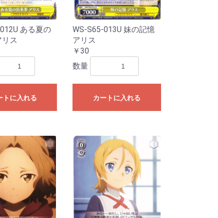
-012U ある夏の
WS-S65-013U 妹の記憶
アリス
アリス
￥30
数量
SSP・SP
P
SP
P
R
・RRR
R・RRR
R・SR
SP・SP
春ブタ野郎は
P
SSP・SP
 Mujica
MyGO!!!!]
SP・SP・RRR
e:Cute
e:Cool
e:Passion
P・RRR
P・RRR
シーズ
イルミネーシ
アンティーカ
放課後クライ
アルストロメ
ストレイライ
ノクチル
R
P・RRR
R
P・RRR
P
SP・RRR
R
SP・RRR・SR
P・RRR・SR
SP・GGR
R・SR
ガールズバン
P
勝利の女
R・SR
SSP・SP
AR WARS」
AR WARS」
R
カードキャプ
R
・C
RR・SR
R・SR
ニメ プリンセ
を見ない」
ード編
ートに入れる
カートに入れる
e:Dive】
ンデレラガー
ヴァンガー
ンデレラガー
ラレル
ーレア・レア
リーダーカー
ラレル
ーレア・レア
リーダーカー
ラレル
ーレア・レア
ンカード
ラレル
ーレア・レア
ンカード
ラレル
ーレア・レア
リーダーカー
ラレル
ーレア・レア
リーダーカー
年スペシャルカ
ーレア・レア
リーダーカー
ダーパラレル
ル
ダー
ーレア・レア
リーダー・ド
ーレア・レア
リーダーカー
ーレア・レア
リーダーカー
ーレア・レア
リーダー・ド
ーレア・レア
リーダー・ド
ーレア・レア
リーダー・ド
ーレア・レア
リーダー・ド
ーレア・レア
リーダー・ド
ーレア・レア
リーダー・ド
ーレア・レア
リーダー・ド
ーレア・レア
リーダー・ド
ーレア・レア
ンカード
ーレア・レア
クション-ウタ-
クション25周
ブ・フェローズ
CLES DECK