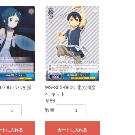
-079U パパを探
WS-S65-080U 北の洞窟
イ
へ キリト
￥88
数量
ートに入れる
カートに入れる