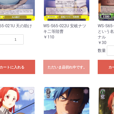
ESTRUCTION
LEMENTS
ズ
ーズ
ーズ
ダーズ
ズ
ンズ
ズ
ズ
ズ
ーズ
ズ
025
024
023
022
021
020
白の物語
65-021U 天の助け
WS-S65-022U 安岐ナツ
WS-S65
キ二等陸曹
という名
￥110
ナル
￥30
数量
カートに入れる
ただいま品切れ中です。
カ