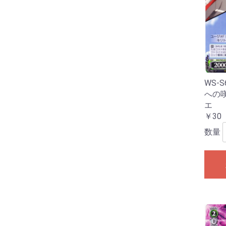
WS-S
への嘆
エ
￥30
数量