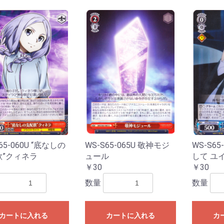
65-060U “底なしの
WS-S65-065U 敬神モジ
WS-S65
欲”クィネラ
ュール
して ユ
￥30
￥30
数量
数量
カートに入れる
カートに入れる
カ