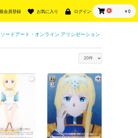
0
￥0
規会員登録
お気に入り
ログイン
】ソードアート・オンライン アリシゼーション
・SR
TGR・SR
+・SER
・LGTR
ー無し
ー入り※ナンバ
ー無し
ー入り※ナンバ
ー無し
ー入り※ナンバ
ー無し
ー入り※ナンバ
ー無し
ー入り※ナンバ
ー無し
ー入り※ナンバ
R
FR・FR
FFR・FR
SEC・SP
航！リリカルモ
 終末のワルキ
AN KING
・獣神祭
・獣神祭
様