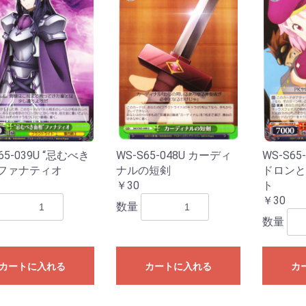
65-039U “忌むべき
WS-S65-048U カーディ
WS-S65
”ファナティオ
ナルの短剣
ドロンと
￥30
ト
￥30
数量
数量
カートに入れる
カートに入れる
カ