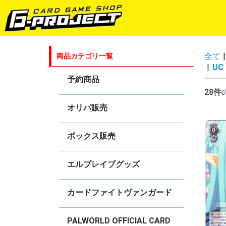
全て
|
商品カテゴリ一覧
|
UC
予約商品
28件
ゴジラカードゲーム
ラブライブ！シリーズ オフィシャ
hololive OFFICIAL CARD GAME
五等分の花嫁カードゲーム
プロ野球カードゲーム DREAM
Shadowverse EVOLVE
ヴァイスシュヴァルツ
ヴァイスシュヴァルツ ブラウ
ヴァイスシュヴァルツロゼ
ヴァンガード
Reバース for you
ブシロードスリーブコレクションHG
オリパ販売
ルカードゲーム
ORDER
ボックス販売
hololive OFFICIAL CARD GAME
ヴァイスシュヴァルツ
ヴァイスシュヴァルツブラウ
ヴァイスシュヴァルツロゼ
Shadowverse EVOLVE
カードファイト！！ヴァンガード！
ゴジラカードゲーム
Reバース for you
エルブレイブグッズ
カードファイトヴァンガード
4コンセット販売
オリジナルデッキ販売
DZ-BT
DZ-SS
DZ-TB
DZ-SD
D-BT・D-TB・D-LBT・D-SS
D-SD・D-TD
D-PR
【DPV01】ヒストリーコレクション
【DPS01】Pクランコレクション
【D-VS】Vクランセレクション
V-BT
V-EB
V-SS
V-TD
V-PR
【
【
【
【
【
【
【
【
【
【
【
【
【
【
【
【
【
【
【
【
【
【
【
【
【
【
【
【
【
【
【
【
【
【
【
【
【
【
【
【
【
【
【
【
【
【
【
【
【
【
【
【
【
【
【
【
【
【
【
【
【
【
【
【
【
【
【
【
【
【
【
【
【
【
【
【
【
【
【
【
【
【
【
【
【
【
【
【
S
R
S
R
C
【
【
【
【
【
【
V
V
V
V
V
V
V
V
V
V
V
V
V
V
V
V
V
V
V
V
V
V
V
V
V
V
V
【
V
V
【
PALWORLD OFFICIAL CARD