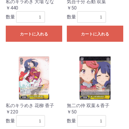
私のキラめき 大場 なな
気合十分 石動 双葉
￥440
￥50
数量
数量
カートに入れる
カートに入れる
私のキラめき 花柳 香子
無二の仲 双葉＆香子
￥220
￥50
数量
数量