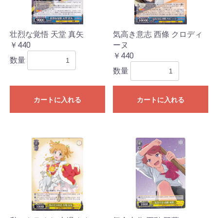
壮烈な覚悟 天堂 真矢
気高き意志 西條 クロディ
￥440
ーヌ
￥440
数量
数量
カートに入れる
カートに入れる
お買い物を続ける
カートへ進む