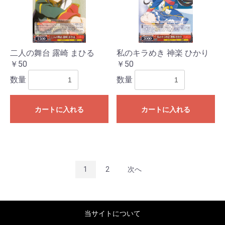
二人の舞台 露崎 まひる
私のキラめき 神楽 ひかり
￥50
￥50
数量
数量
カートに入れる
カートに入れる
1
2
次へ
当サイトについて