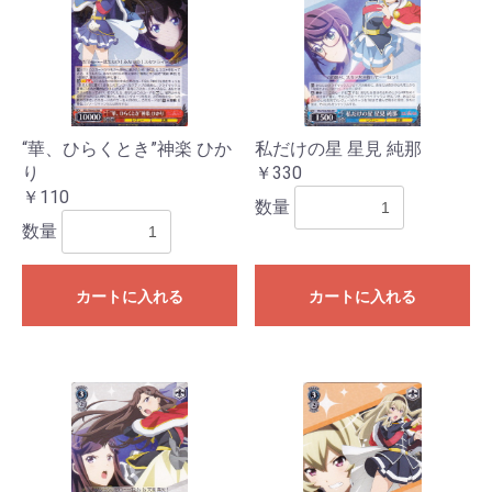
“華、ひらくとき”神楽 ひか
私だけの星 星見 純那
り
￥330
￥110
数量
数量
カートに入れる
カートに入れる