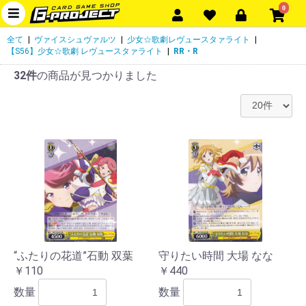
0
全て
|
ヴァイスシュヴァルツ
|
少女☆歌劇レヴュースタァライト
|
【S56】少女☆歌劇 レヴュースタァライト
|
RR・R
32件
の商品が見つかりました
“ふたりの花道”石動 双葉
守りたい時間 大場 なな
￥110
￥440
数量
数量