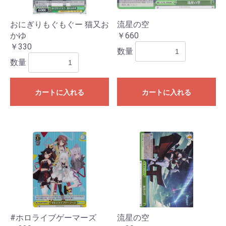
おにぎりもぐもぐー 猫又お
流星の空
かゆ
￥660
￥330
数量
数量
カートに入れる
カートに入れる
#ホロライブゲーマーズ
流星の空