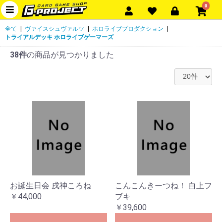
0
全て
|
ヴァイスシュヴァルツ
|
ホロライブプロダクション
|
トライアルデッキ ホロライブゲーマーズ
38件
の商品が見つかりました
お誕生日会 戌神ころね
こんこんきーつね！ 白上フ
￥44,000
ブキ
￥39,600