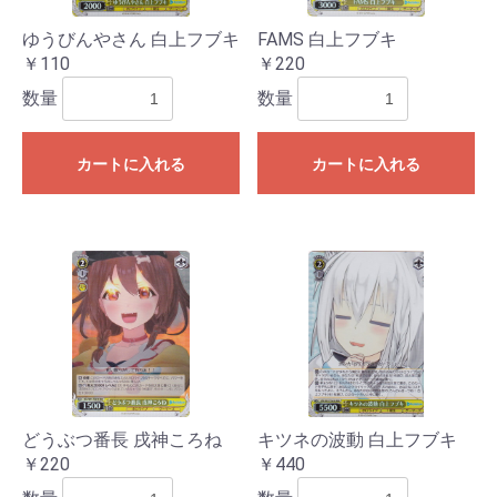
ゆうびんやさん 白上フブキ
FAMS 白上フブキ
￥110
￥220
数量
数量
カートに入れる
カートに入れる
どうぶつ番長 戌神ころね
キツネの波動 白上フブキ
￥220
￥440