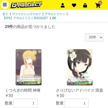
0
全て
|
ヴァイスシュヴァルツ
|
アサルトリリィ
|
【S76】アサルトリリィ BOUQUET
|
UC
29件
の商品が見つかりました
くつろぎの時間 神琳
さりげないアドバイス 雨嘉
￥30
￥30
数量
数量