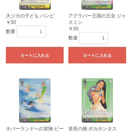
大ジカの子ども バンビ
アグラバー王国の王女 ジャ
￥30
スミン
￥30
数量
数量
カートに入れる
カートに入れる
ネバーランドへの冒険 ピー
首長の娘 ポカホンタス
お買い物を続ける
カートへ進む