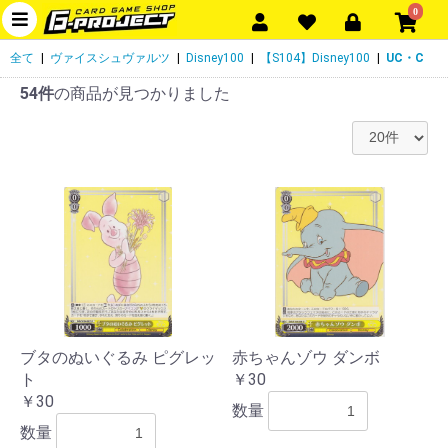
0
全て
|
ヴァイスシュヴァルツ
|
Disney100
|
【S104】Disney100
|
UC・C
54件
の商品が見つかりました
ブタのぬいぐるみ ピグレッ
赤ちゃんゾウ ダンボ
ト
￥30
￥30
数量
数量