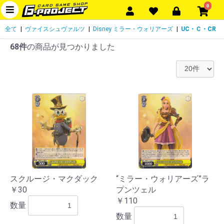
0
全て
|
ヴァイスシュヴァルツ
|
Disney ミラー・ウォリアーズ
|
UC・Ｃ・CR
68件
の商品が見つかりました
スクルージ・マクダック
“ミラー・ウォリアーズ”ラ
￥30
プンツェル
￥110
数量
数量