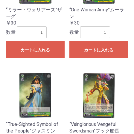
お買い物を続ける
カートへ進む
“ミラー・ウォリアーズ”ザ
“One Woman Army”ムーラ
ーグ
ン
￥30
￥30
数量
数量
カートに入れる
カートに入れる
“True-Sighted Symbol of
“Vainglorious Vengeful
the People”ジャスミン
Swordsman”フック船長