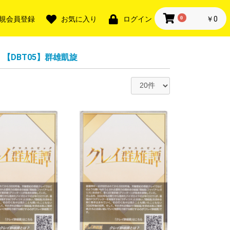
0
￥0
規会員登録
お気に入り
ログイン
【DBT05】群雄凱旋
・SR
TGR・SR
+・SER
・LGTR
ー無し
ー入り※ナンバ
ー無し
ー入り※ナンバ
ー無し
ー入り※ナンバ
ー無し
ー入り※ナンバ
ー無し
ー入り※ナンバ
ー無し
ー入り※ナンバ
R
FR・FR
FFR・FR
SEC・SP
航！リリカルモ
 終末のワルキ
AN KING
・獣神祭
・獣神祭
様