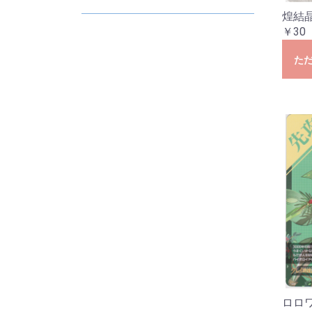
D
E
2
2
2
2
2
2
煌結
￥30
た
ロロ