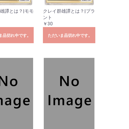
雄譚とは？|モモ
クレイ群雄譚とは？|プラ
ント
￥30
ま品切れ中です。
ただいま品切れ中です。
SSP・SP
P
SP
P
R
・RRR
R・RRR
R・SR
SP・SP
春ブタ野郎は
P
SSP・SP
 Mujica
MyGO!!!!]
SP・SP・RRR
e:Cute
e:Cool
e:Passion
P・RRR
P・RRR
シーズ
イルミネーシ
アンティーカ
放課後クライ
アルストロメ
ストレイライ
ノクチル
R
P・RRR
R
P・RRR
P
SP・RRR
R
SP・RRR・SR
P・RRR・SR
SP・GGR
R・SR
ガールズバン
P
勝利の女
R・SR
SSP・SP
AR WARS」
AR WARS」
R
カードキャプ
R
・C
RR・SR
R・SR
ニメ プリンセ
を見ない」
ード編
e:Dive】
ンデレラガー
ヴァンガー
ンデレラガー
ラレル
ーレア・レア
リーダーカー
ラレル
ーレア・レア
リーダーカー
ラレル
ーレア・レア
ンカード
ラレル
ーレア・レア
ンカード
ラレル
ーレア・レア
リーダーカー
ラレル
ーレア・レア
リーダーカー
年スペシャルカ
ーレア・レア
リーダーカー
ダーパラレル
ル
ダー
ーレア・レア
リーダー・ド
ーレア・レア
リーダーカー
ーレア・レア
リーダーカー
ーレア・レア
リーダー・ド
ーレア・レア
リーダー・ド
ーレア・レア
リーダー・ド
ーレア・レア
リーダー・ド
ーレア・レア
リーダー・ド
ーレア・レア
リーダー・ド
ーレア・レア
リーダー・ド
ーレア・レア
リーダー・ド
ーレア・レア
ンカード
ーレア・レア
クション-ウタ-
クション25周
ブ・フェローズ
CLES DECK