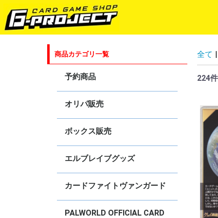
全て
|
商品カテゴリ一覧
予約商品
224件
ゴジラカードゲーム
ラブライブ！シリーズ オフィシャ
hololive OFFICIAL CARD GAME
五等分の花嫁カードゲーム
プロ野球カードゲーム DREAM
Shadowverse EVOLVE
ヴァイスシュヴァルツ
ヴァイスシュヴァルツ ブラウ
ヴァイスシュヴァルツロゼ
ヴァンガード
Reバース for you
ブシロードスリーブコレクションHG
オリパ販売
ルカードゲーム
ORDER
ボックス販売
hololive OFFICIAL CARD GAME
ヴァイスシュヴァルツ
ヴァイスシュヴァルツブラウ
ヴァイスシュヴァルツロゼ
Shadowverse EVOLVE
カードファイト！！ヴァンガード！
ゴジラカードゲーム
Reバース for you
エルブレイブグッズ
カードファイトヴァンガード
4コンセット販売
オリジナルデッキ販売
DZ-BT
DZ-SS
DZ-TB
DZ-SD
D-BT・D-TB・D-LBT・D-SS
D-SD・D-TD
D-PR
【DPV01】ヒストリーコレクション
【DPS01】Pクランコレクション
【D-VS】Vクランセレクション
V-BT
V-EB
V-SS
V-TD
V-PR
【
【
【
【
【
【
【
【
【
【
【
【
【
【
【
【
【
【
【
【
【
【
【
【
【
【
【
【
【
【
【
【
【
【
【
【
【
【
【
【
【
【
【
【
【
【
【
【
【
【
【
【
【
【
【
【
【
【
【
【
【
【
【
【
【
【
【
【
【
【
【
【
【
【
【
【
【
【
【
【
【
【
【
【
【
【
【
【
S
R
S
R
C
【
【
【
【
【
【
V
V
V
V
V
V
V
V
V
V
V
V
V
V
V
V
V
V
V
V
V
V
V
V
V
V
V
【
V
V
【
PALWORLD OFFICIAL CARD