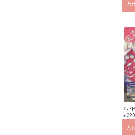
た
エバ|
￥220
た