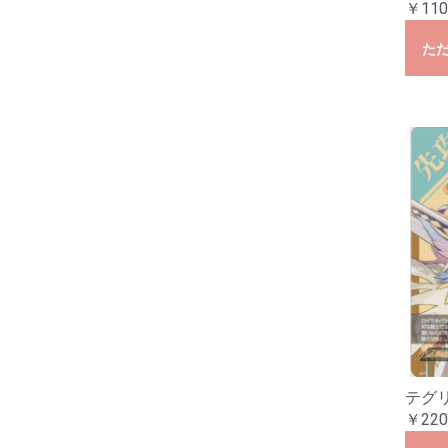
￥110
た
テグ
￥220