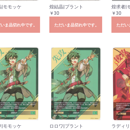
ESTRUCTION
LEMENTS
ズ
ーズ
ーズ
ダーズ
ズ
ンズ
ズ
ズ
ズ
ーズ
ズ
025
024
023
022
021
020
白の物語
晶|モモッケ
煌結晶|プラント
煌求者|
￥30
￥30
だいま品切れ中です。
ただいま品切れ中です。
ただい
ワ|モモッケ
ロロワ|プラント
ラディリ