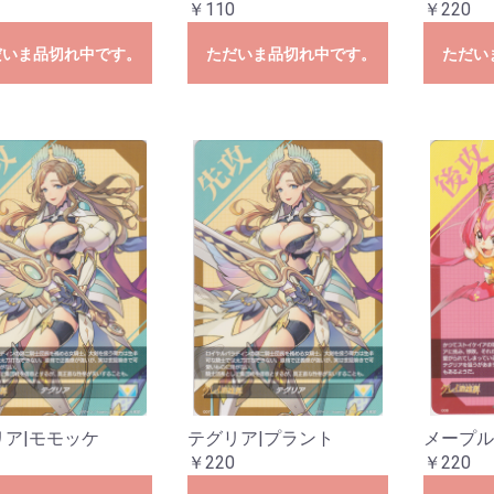
￥110
￥220
お買い物を続ける
カートへ進む
だいま品切れ中です。
ただいま品切れ中です。
ただい
リア|モモッケ
テグリア|プラント
メープル
￥220
￥220