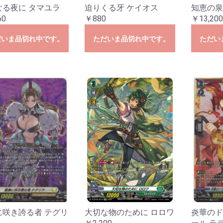
なる夜に タマユラ
迫りくる牙 ケイオス
知恵の泉
60
￥880
￥13,200
だいま品切れ中です。
ただいま品切れ中です。
ただい
に咲き誇る者 テグリ
大切な物のために ロロワ
炎華のド