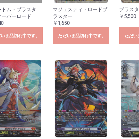
ントム・ブラスタ
マジェスティ・ロードブ
ブラスタ
オーバーロード
ラスター
￥5,500
40
￥1,650
お買い物を続ける
カートへ進む
だいま品切れ中です。
ただいま品切れ中です。
ただい