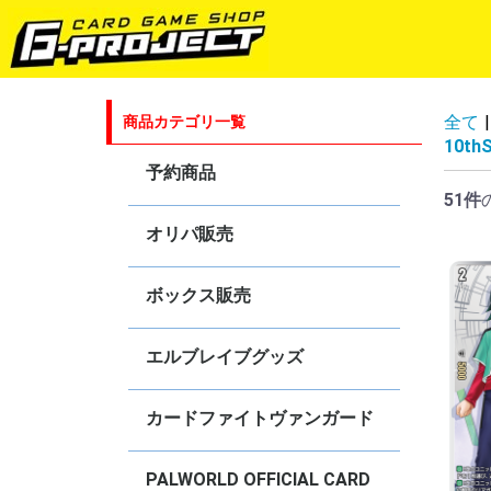
全て
|
商品カテゴリ一覧
10th
予約商品
51件
ゴジラカードゲーム
ラブライブ！シリーズ オフィシャ
hololive OFFICIAL CARD GAME
五等分の花嫁カードゲーム
プロ野球カードゲーム DREAM
Shadowverse EVOLVE
ヴァイスシュヴァルツ
ヴァイスシュヴァルツ ブラウ
ヴァイスシュヴァルツロゼ
ヴァンガード
Reバース for you
ブシロードスリーブコレクションHG
オリパ販売
ルカードゲーム
ORDER
ボックス販売
hololive OFFICIAL CARD GAME
ヴァイスシュヴァルツ
ヴァイスシュヴァルツブラウ
ヴァイスシュヴァルツロゼ
Shadowverse EVOLVE
カードファイト！！ヴァンガード！
ゴジラカードゲーム
Reバース for you
エルブレイブグッズ
カードファイトヴァンガード
4コンセット販売
オリジナルデッキ販売
DZ-BT
DZ-SS
DZ-TB
DZ-SD
D-BT・D-TB・D-LBT・D-SS
D-SD・D-TD
D-PR
【DPV01】ヒストリーコレクション
【DPS01】Pクランコレクション
【D-VS】Vクランセレクション
V-BT
V-EB
V-SS
V-TD
V-PR
【
【
【
【
【
【
【
【
【
【
【
【
【
【
【
【
【
【
【
【
【
【
【
【
【
【
【
【
【
【
【
【
【
【
【
【
【
【
【
【
【
【
【
【
【
【
【
【
【
【
【
【
【
【
【
【
【
【
【
【
【
【
【
【
【
【
【
【
【
【
【
【
【
【
【
【
【
【
【
【
【
【
【
【
【
【
【
【
S
R
S
R
C
【
【
【
【
【
【
V
V
V
V
V
V
V
V
V
V
V
V
V
V
V
V
V
V
V
V
V
V
V
V
V
V
V
【
V
V
【
PALWORLD OFFICIAL CARD