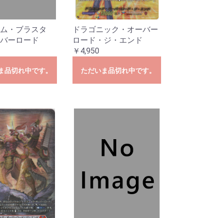
ム・ブラスタ
ドラゴニック・オーバー
バーロード
ロード・ジ・エンド
￥4,950
ま品切れ中です。
ただいま品切れ中です。
SSP・SP
P
SP
P
R
・RRR
R・RRR
R・SR
SP・SP
春ブタ野郎は
P
SSP・SP
 Mujica
MyGO!!!!]
SP・SP・RRR
e:Cute
e:Cool
e:Passion
P・RRR
P・RRR
シーズ
イルミネーシ
アンティーカ
放課後クライ
アルストロメ
ストレイライ
ノクチル
R
P・RRR
R
P・RRR
P
SP・RRR
R
SP・RRR・SR
P・RRR・SR
SP・GGR
R・SR
ガールズバン
P
勝利の女
R・SR
SSP・SP
AR WARS」
AR WARS」
R
カードキャプ
R
・C
RR・SR
R・SR
ニメ プリンセ
を見ない」
ード編
e:Dive】
ンデレラガー
ヴァンガー
ンデレラガー
ラレル
ーレア・レア
リーダーカー
ラレル
ーレア・レア
リーダーカー
ラレル
ーレア・レア
ンカード
ラレル
ーレア・レア
ンカード
ラレル
ーレア・レア
リーダーカー
ラレル
ーレア・レア
リーダーカー
年スペシャルカ
ーレア・レア
リーダーカー
ダーパラレル
ル
ダー
ーレア・レア
リーダー・ド
ーレア・レア
リーダーカー
ーレア・レア
リーダーカー
ーレア・レア
リーダー・ド
ーレア・レア
リーダー・ド
ーレア・レア
リーダー・ド
ーレア・レア
リーダー・ド
ーレア・レア
リーダー・ド
ーレア・レア
リーダー・ド
ーレア・レア
リーダー・ド
ーレア・レア
リーダー・ド
ーレア・レア
ンカード
ーレア・レア
クション-ウタ-
クション25周
ブ・フェローズ
CLES DECK