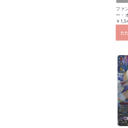
ファ
ー・
￥1,5
た