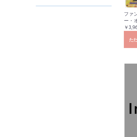
D
E
2
2
2
2
2
2
ファ
ー・
￥3,9
た