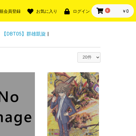
0
￥0
規会員登録
お気に入り
ログイン
【DBT05】群雄凱旋
|
・SR
TGR・SR
+・SER
・LGTR
ー無し
ー入り※ナンバ
ー無し
ー入り※ナンバ
ー無し
ー入り※ナンバ
ー無し
ー入り※ナンバ
ー無し
ー入り※ナンバ
ー無し
ー入り※ナンバ
R
FR・FR
FFR・FR
SEC・SP
航！リリカルモ
 終末のワルキ
AN KING
・獣神祭
・獣神祭
様