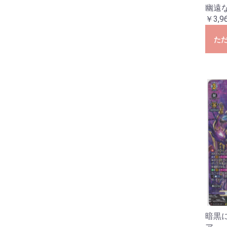
幽遠
￥3,9
た
暗黒