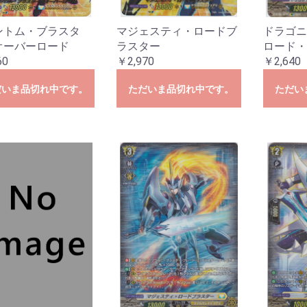
ESTRUCTION
LEMENTS
ズ
ーズ
ーズ
ダーズ
ズ
ンズ
ズ
ズ
ズ
ーズ
ズ
025
024
023
022
021
020
白の物語
ントム・ブラスタ
マジェスティ・ロードブ
ドラゴニ
オーバーロード
ラスター
ロード・
60
￥2,970
￥2,640
だいま品切れ中です。
ただいま品切れ中です。
ただい