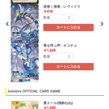
逆巻く海竜 - レヴィドラ
￥418
数量
カートに入れる
竜を呼ぶ声 - オコチョ
￥1,628
数量
カートに入れる
hololive OFFICIAL CARD GAME
Previous
Ne
黄エール(桃鈴ねね)
￥1,500