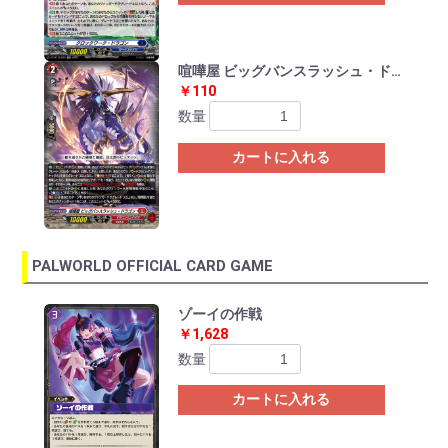
喧嘩屋 ビッグバンスラッシュ・ドラゴン
￥110
数量
カートに入れる
PALWORLD OFFICIAL CARD GAME
Previous
Ne
ゾーイの作戦
￥1,628
数量
カートに入れる