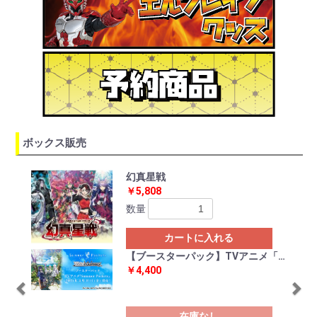
ボックス販売
Previous
Ne
幻真星戦
￥5,808
数量
カートに入れる
【ブースターパック】TVアニメ「SummerPockets」
￥4,400
在庫なし