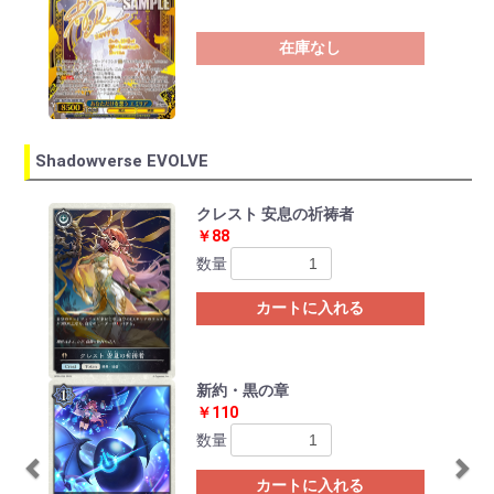
在庫なし
Shadowverse EVOLVE
Previous
Ne
クレスト 安息の祈祷者
￥88
数量
カートに入れる
新約・黒の章
￥110
数量
カートに入れる