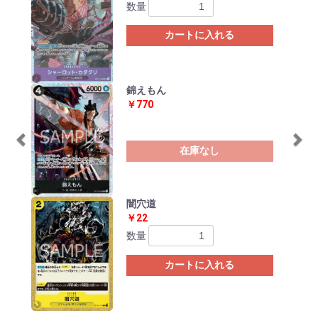
数量
カートに入れる
錦えもん
￥770
在庫なし
闇穴道
￥22
数量
カートに入れる