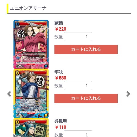
ユニオンアリーナ
Previous
Ne
蒙恬
￥220
数量
カートに入れる
李牧
￥880
数量
カートに入れる
呉鳳明
￥110
数量