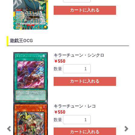
カートに入れる
遊戯王OCG
Previous
Ne
キラーチューン・シンクロ
￥550
数量
カートに入れる
キラーチューン・レコ
￥550
数量
カートに入れる