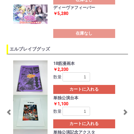
ディーヴァフィーバー
￥5,280
在庫なし
エルブレイブグッズ
Previous
Ne
18筋漫画本
￥2,200
数量
カートに入れる
単独公演台本
￥1,100
数量
カートに入れる
単独公演記念アクスタ