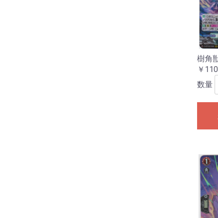
樹角
￥110
数量