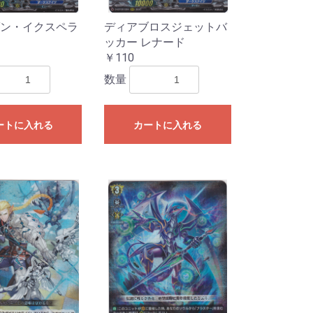
ン・イクスペラ
ディアブロスジェットバ
ッカー レナード
￥110
数量
SSP・SP
P
SP
P
R
・RRR
R・RRR
R・SR
SP・SP
春ブタ野郎は
P
SSP・SP
 Mujica
MyGO!!!!]
SP・SP・RRR
e:Cute
e:Cool
e:Passion
P・RRR
P・RRR
シーズ
イルミネーシ
アンティーカ
放課後クライ
アルストロメ
ストレイライ
ノクチル
R
P・RRR
R
P・RRR
P
SP・RRR
R
SP・RRR・SR
P・RRR・SR
SP・GGR
R・SR
ガールズバン
P
勝利の女
R・SR
SSP・SP
AR WARS」
AR WARS」
R
カードキャプ
R
・C
RR・SR
R・SR
ニメ プリンセ
を見ない」
ード編
ートに入れる
カートに入れる
e:Dive】
ンデレラガー
ヴァンガー
ンデレラガー
ラレル
ーレア・レア
リーダーカー
ラレル
ーレア・レア
リーダーカー
ラレル
ーレア・レア
ンカード
ラレル
ーレア・レア
ンカード
ラレル
ーレア・レア
リーダーカー
ラレル
ーレア・レア
リーダーカー
年スペシャルカ
ーレア・レア
リーダーカー
ダーパラレル
ル
ダー
ーレア・レア
リーダー・ド
ーレア・レア
リーダーカー
ーレア・レア
リーダーカー
ーレア・レア
リーダー・ド
ーレア・レア
リーダー・ド
ーレア・レア
リーダー・ド
ーレア・レア
リーダー・ド
ーレア・レア
リーダー・ド
ーレア・レア
リーダー・ド
ーレア・レア
リーダー・ド
ーレア・レア
リーダー・ド
ーレア・レア
ンカード
ーレア・レア
クション-ウタ-
クション25周
ブ・フェローズ
CLES DECK