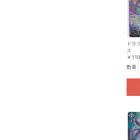
ドラ
ス
￥110
数量