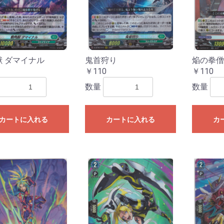
獣 ダマイナル
鬼首狩り
焔の拳僧
￥110
￥110
数量
数量
お買い物を続ける
カートへ進む
カートに入れる
カートに入れる
カ