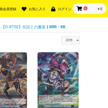
0
￥0
規会員登録
お気に入り
ログイン
【D-BT02】伝説との邂逅
|
RRR・RR
・SR
TGR・SR
+・SER
・LGTR
ー無し
ー入り※ナンバ
ー無し
ー入り※ナンバ
ー無し
ー入り※ナンバ
ー無し
ー入り※ナンバ
ー無し
ー入り※ナンバ
ー無し
ー入り※ナンバ
R
FR・FR
FFR・FR
SEC・SP
航！リリカルモ
 終末のワルキ
AN KING
・獣神祭
・獣神祭
様