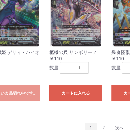
戦姫 デリィ・バイオ
柩機の兵 サンボリーノ
爆食怪獣
ト
￥110
￥110
数量
数量
だいま品切れ中です。
カートに入れる
カ
1
2
次へ