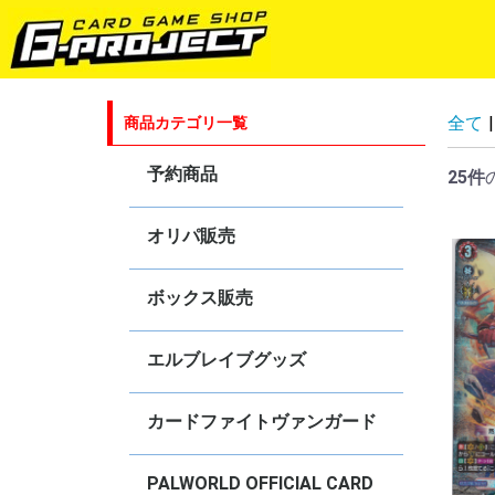
全て
|
商品カテゴリ一覧
予約商品
25件
ゴジラカードゲーム
ラブライブ！シリーズ オフィシャ
hololive OFFICIAL CARD GAME
五等分の花嫁カードゲーム
プロ野球カードゲーム DREAM
Shadowverse EVOLVE
ヴァイスシュヴァルツ
ヴァイスシュヴァルツ ブラウ
ヴァイスシュヴァルツロゼ
ヴァンガード
Reバース for you
ブシロードスリーブコレクションHG
オリパ販売
ルカードゲーム
ORDER
ボックス販売
hololive OFFICIAL CARD GAME
ヴァイスシュヴァルツ
ヴァイスシュヴァルツブラウ
ヴァイスシュヴァルツロゼ
Shadowverse EVOLVE
カードファイト！！ヴァンガード！
ゴジラカードゲーム
Reバース for you
エルブレイブグッズ
カードファイトヴァンガード
4コンセット販売
オリジナルデッキ販売
DZ-BT
DZ-SS
DZ-TB
DZ-SD
D-BT・D-TB・D-LBT・D-SS
D-SD・D-TD
D-PR
【DPV01】ヒストリーコレクション
【DPS01】Pクランコレクション
【D-VS】Vクランセレクション
V-BT
V-EB
V-SS
V-TD
V-PR
【
【
【
【
【
【
【
【
【
【
【
【
【
【
【
【
【
【
【
【
【
【
【
【
【
【
【
【
【
【
【
【
【
【
【
【
【
【
【
【
【
【
【
【
【
【
【
【
【
【
【
【
【
【
【
【
【
【
【
【
【
【
【
【
【
【
【
【
【
【
【
【
【
【
【
【
【
【
【
【
【
【
【
【
【
【
【
【
S
R
S
R
C
【
【
【
【
【
【
V
V
V
V
V
V
V
V
V
V
V
V
V
V
V
V
V
V
V
V
V
V
V
V
V
V
V
【
V
V
【
PALWORLD OFFICIAL CARD