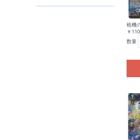
D
E
2
2
2
2
2
2
柩機
￥110
数量