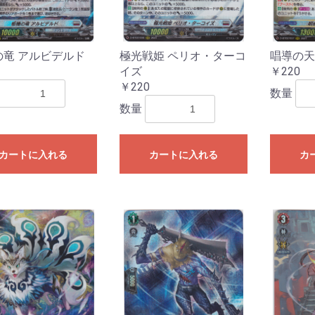
ESTRUCTION
LEMENTS
ズ
ーズ
ーズ
ダーズ
ズ
ンズ
ズ
ズ
ズ
ーズ
ズ
025
024
023
022
021
020
白の物語
の竜 アルビデルド
極光戦姫 ペリオ・ターコ
唱導の天
イズ
￥220
￥220
数量
数量
カートに入れる
カートに入れる
カ