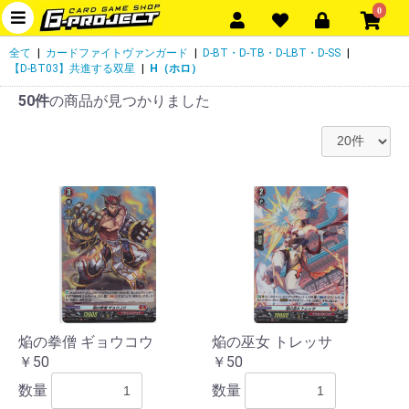
0
全て
|
カードファイトヴァンガード
|
D-BT・D-TB・D-LBT・D-SS
|
【D-BT03】共進する双星
|
H（ホロ）
50件
の商品が見つかりました
焔の拳僧 ギョウコウ
焔の巫女 トレッサ
￥50
￥50
数量
数量