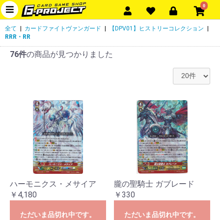
0
全て
|
カードファイトヴァンガード
|
【DPV01】ヒストリーコレクション
|
RRR・RR
76件
の商品が見つかりました
ハーモニクス・メサイア
朧の聖騎士 ガブレード
￥4,180
￥330
ただいま品切れ中です。
ただいま品切れ中です。