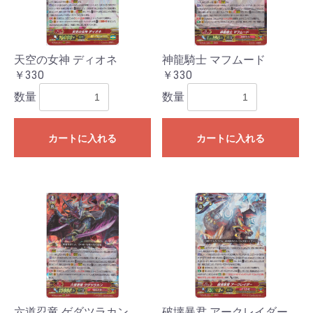
天空の女神 ディオネ
神龍騎士 マフムード
￥330
￥330
数量
数量
カートに入れる
カートに入れる
六道忍竜 ゲダツラカン
破壊暴君 アークレイダー