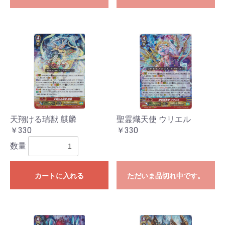
天翔ける瑞獣 麒麟
聖霊熾天使 ウリエル
￥330
￥330
数量
カートに入れる
ただいま品切れ中です。