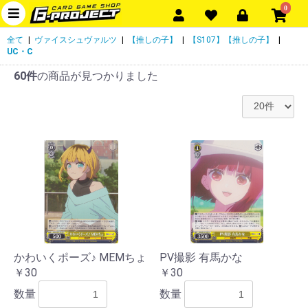
0
全て
|
ヴァイスシュヴァルツ
|
【推しの子】
|
【S107】【推しの子】
|
UC・C
60件
の商品が見つかりました
かわいくポーズ♪ MEMちょ
PV撮影 有馬かな
￥30
￥30
数量
数量