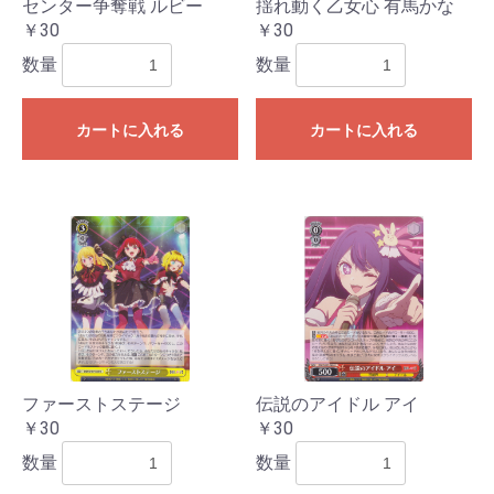
センター争奪戦 ルビー
揺れ動く乙女心 有馬かな
￥30
￥30
数量
数量
カートに入れる
カートに入れる
ファーストステージ
伝説のアイドル アイ
￥30
￥30
数量
数量