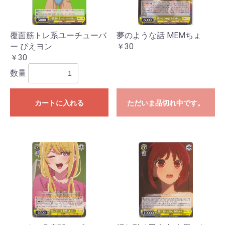
覆面筋トレ系ユーチューバ
夢のような話 MEMちょ
ー ぴえヨン
￥30
￥30
数量
カートに入れる
ただいま品切れ中です。
お買い物を続ける
カートへ進む