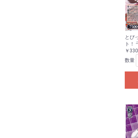
とび
ト！ 
￥330
数量