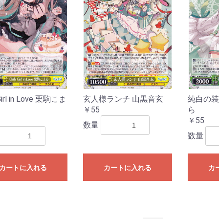
Girl in Love 栗駒こま
玄人様ランチ 山黒音玄
純白の装
￥55
ら
￥55
数量
数量
カートに入れる
カートに入れる
カ