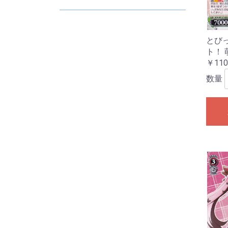
D
E
2
2
2
2
2
2
とび
ト！ 
￥110
数量