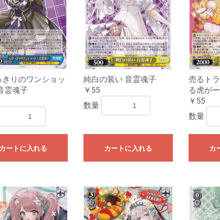
っきりのワンショッ
純白の装い 音霊魂子
売るトラ
音霊魂子
￥55
る虎がー
￥55
数量
数量
カートに入れる
カートに入れる
カ