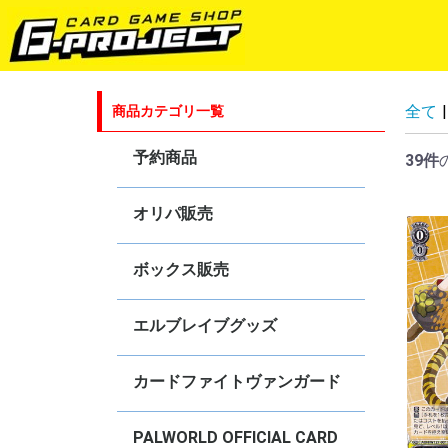
全て
|
商品カテゴリ一覧
予約商品
39件
ゴジラカードゲーム
ラブライブ！シリーズ オフィシャ
hololive OFFICIAL CARD GAME
五等分の花嫁カードゲーム
プロ野球カードゲーム DREAM
Shadowverse EVOLVE
ヴァイスシュヴァルツ
ヴァイスシュヴァルツ ブラウ
ヴァイスシュヴァルツロゼ
ヴァンガード
Reバース for you
ブシロードスリーブコレクションHG
オリパ販売
ルカードゲーム
ORDER
ボックス販売
hololive OFFICIAL CARD GAME
ヴァイスシュヴァルツ
ヴァイスシュヴァルツブラウ
ヴァイスシュヴァルツロゼ
Shadowverse EVOLVE
カードファイト！！ヴァンガード！
ゴジラカードゲーム
Reバース for you
エルブレイブグッズ
カードファイトヴァンガード
4コンセット販売
オリジナルデッキ販売
DZ-BT
DZ-SS
DZ-TB
DZ-SD
D-BT・D-TB・D-LBT・D-SS
D-SD・D-TD
D-PR
【DPV01】ヒストリーコレクション
【DPS01】Pクランコレクション
【D-VS】Vクランセレクション
V-BT
V-EB
V-SS
V-TD
V-PR
【
【
【
【
【
【
【
【
【
【
【
【
【
【
【
【
【
【
【
【
【
【
【
【
【
【
【
【
【
【
【
【
【
【
【
【
【
【
【
【
【
【
【
【
【
【
【
【
【
【
【
【
【
【
【
【
【
【
【
【
【
【
【
【
【
【
【
【
【
【
【
【
【
【
【
【
【
【
【
【
【
【
【
【
【
【
【
【
S
R
S
R
C
【
【
【
【
【
【
V
V
V
V
V
V
V
V
V
V
V
V
V
V
V
V
V
V
V
V
V
V
V
V
V
V
V
【
V
V
【
PALWORLD OFFICIAL CARD