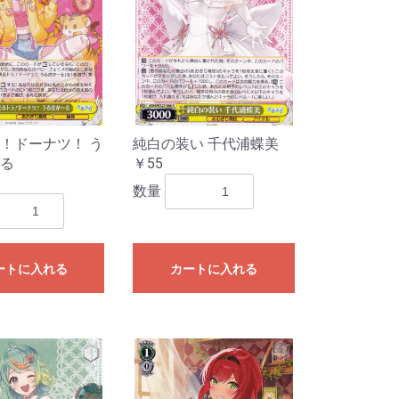
！ドーナツ！ う
純白の装い 千代浦蝶美
る
￥55
数量
ートに入れる
カートに入れる