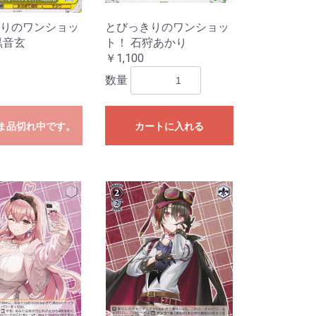
りのワンショッ
とびっきりのワンショッ
黒音玄
ト！ 石狩あかり
￥1,100
数量
SSP・SP
P
SP
P
R
・RRR
R・RRR
R・SR
SP・SP
春ブタ野郎は
P
SSP・SP
 Mujica
MyGO!!!!]
SP・SP・RRR
e:Cute
e:Cool
e:Passion
P・RRR
P・RRR
シーズ
イルミネーシ
アンティーカ
放課後クライ
アルストロメ
ストレイライ
ノクチル
R
P・RRR
R
P・RRR
P
SP・RRR
R
SP・RRR・SR
P・RRR・SR
SP・GGR
R・SR
ガールズバン
P
勝利の女
R・SR
SSP・SP
AR WARS」
AR WARS」
R
カードキャプ
R
・C
RR・SR
R・SR
ニメ プリンセ
を見ない」
ード編
ま品切れ中です。
カートに入れる
e:Dive】
ンデレラガー
ヴァンガー
ンデレラガー
ラレル
ーレア・レア
リーダーカー
ラレル
ーレア・レア
リーダーカー
ラレル
ーレア・レア
ンカード
ラレル
ーレア・レア
ンカード
ラレル
ーレア・レア
リーダーカー
ラレル
ーレア・レア
リーダーカー
年スペシャルカ
ーレア・レア
リーダーカー
ダーパラレル
ル
ダー
ーレア・レア
リーダー・ド
ーレア・レア
リーダーカー
ーレア・レア
リーダーカー
ーレア・レア
リーダー・ド
ーレア・レア
リーダー・ド
ーレア・レア
リーダー・ド
ーレア・レア
リーダー・ド
ーレア・レア
リーダー・ド
ーレア・レア
リーダー・ド
ーレア・レア
リーダー・ド
ーレア・レア
リーダー・ド
ーレア・レア
ンカード
ーレア・レア
クション-ウタ-
クション25周
ブ・フェローズ
CLES DECK