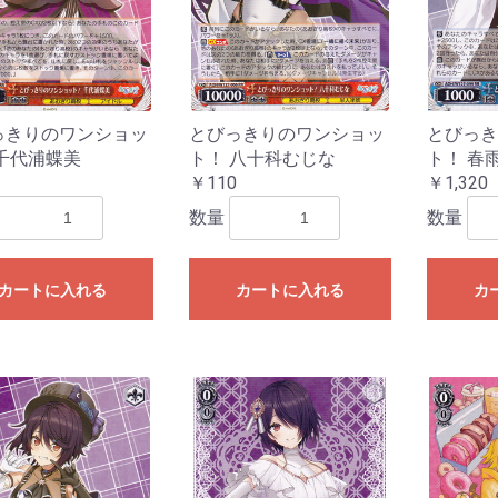
っきりのワンショッ
とびっきりのワンショッ
とびっき
千代浦蝶美
ト！ 八十科むじな
ト！ 春
￥110
￥1,320
数量
数量
お買い物を続ける
カートへ進む
カートに入れる
カートに入れる
カ