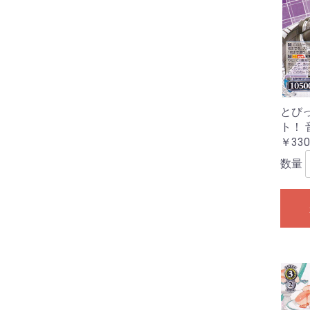
とび
ト！ 
￥330
数量