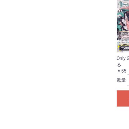
Only 
る
￥55
数量