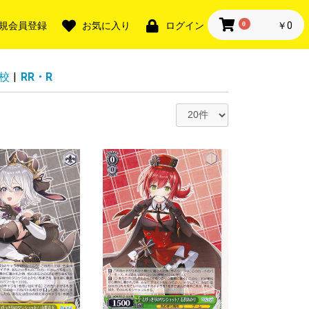
0
￥0
規会員登録
お気に入り
ログイン
校
|
RR・R
・SR
TGR・SR
+・SER
・LGTR
ー無し
ー入り※ナンバ
ー無し
ー入り※ナンバ
ー無し
ー入り※ナンバ
ー無し
ー入り※ナンバ
ー無し
ー入り※ナンバ
ー無し
ー入り※ナンバ
R
FR・FR
FFR・FR
SEC・SP
航！リリカルモ
 終末のワルキ
AN KING
・獣神祭
・獣神祭
様