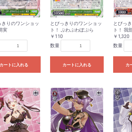
ESTRUCTION
LEMENTS
ズ
ーズ
ーズ
ダーズ
ズ
ンズ
ズ
ズ
ズ
ーズ
ズ
025
024
023
022
021
020
白の物語
っきりのワンショッ
とびっきりのワンショッ
とびっき
萌実
ト！ ぷわぷわぽぷら
ト！ 我
￥110
￥1,320
数量
数量
カートに入れる
カートに入れる
カ