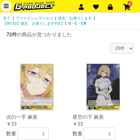
0
全て
|
ヴァイスシュヴァルツ
|
彼女、お借りします
|
【W132】彼女、お借りしますVol.2
|
U・C・CR
72件
の商品が見つかりました
次の一手 麻美
星空の下 麻美
￥33
￥33
数量
数量