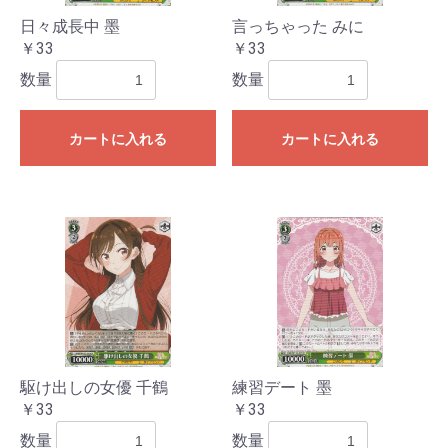
日々成長中 墨
言っちゃった みに
￥33
￥33
数量
数量
カートに入れる
カートに入れる
お買い物を続ける
カートへ進む
駆け出しの女優 千鶴
練習デート 墨
￥33
￥33
数量
数量